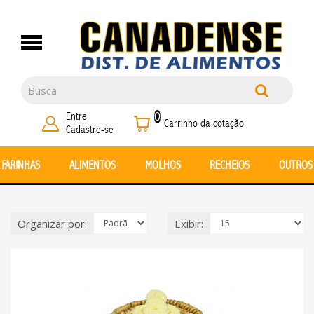
CANADENSE (10)
BOLACHAS (15)
JÚNIOR (11)
BRILHO (0)
ERVA DE TERERÉ (8)
MISTURAS CANADENSE (26)
CHIPS (0)
CREME E RECHEIO (13)
Entre
0
ARRAIANA (3)
CHOCOLATE (4)
GLAZING (0)
Carrinho da cotação
Cadastre-se
FRANCESA (3)
MARGARINA (1)
FARINHAS
ALIMENTOS
MOLHOS
RECHEIOS
OUTROS
MOLIPAN (3)
ÓLEO (4)
Organizar por:
Exibir: